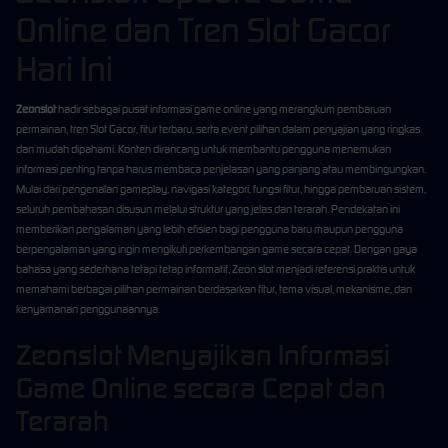
Online dan Tren Slot Gacor
Hari Ini
Zeonslot
hadir sebagai pusat informasi game online yang merangkum pembaruan
permainan, tren Slot Gacor, fitur terbaru, serta event pilihan dalam penyajian yang ringkas
dan mudah dipahami. Konten dirancang untuk membantu pengguna menemukan
informasi penting tanpa harus membaca penjelasan yang panjang atau membingungkan.
Mulai dari pengenalan gameplay, navigasi kategori, fungsi fitur, hingga pembaruan sistem,
seluruh pembahasan disusun melalui struktur yang jelas dan terarah. Pendekatan ini
memberikan pengalaman yang lebih efisien bagi pengguna baru maupun pengguna
berpengalaman yang ingin mengikuti perkembangan game secara cepat. Dengan gaya
bahasa yang sederhana tetapi tetap informatif, Zeon slot menjadi referensi praktis untuk
memahami berbagai pilihan permainan berdasarkan fitur, tema visual, mekanisme, dan
kenyamanan penggunaannya.
Zeonslot Menyajikan Informasi
Game Online secara Cepat dan
Terarah