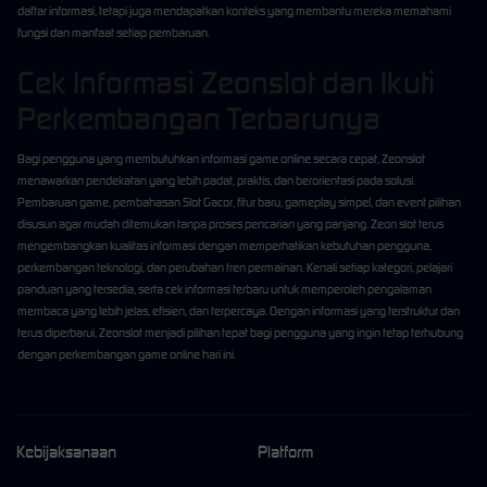
daftar informasi, tetapi juga mendapatkan konteks yang membantu mereka memahami
fungsi dan manfaat setiap pembaruan.
Cek Informasi Zeonslot dan Ikuti
Perkembangan Terbarunya
Bagi pengguna yang membutuhkan informasi game online secara cepat, Zeonslot
menawarkan pendekatan yang lebih padat, praktis, dan berorientasi pada solusi.
Pembaruan game, pembahasan Slot Gacor, fitur baru, gameplay simpel, dan event pilihan
disusun agar mudah ditemukan tanpa proses pencarian yang panjang. Zeon slot terus
mengembangkan kualitas informasi dengan memperhatikan kebutuhan pengguna,
perkembangan teknologi, dan perubahan tren permainan. Kenali setiap kategori, pelajari
panduan yang tersedia, serta cek informasi terbaru untuk memperoleh pengalaman
membaca yang lebih jelas, efisien, dan terpercaya. Dengan informasi yang terstruktur dan
terus diperbarui, Zeonslot menjadi pilihan tepat bagi pengguna yang ingin tetap terhubung
dengan perkembangan game online hari ini.
Kebijaksanaan
Platform