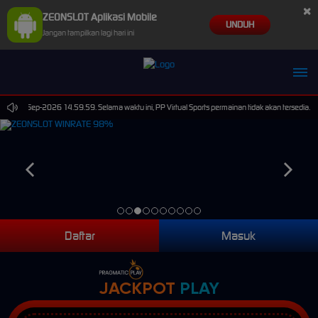
×
ZEONSLOT Aplikasi Mobile
UNDUH
Jangan tampilkan lagi hari ini
ai 30-Sep-2026 14.59.59. Selama waktu ini, PP Virtual Sports permainan tidak akan tersedia. 
Daftar
Masuk
JACKPOT
PLAY