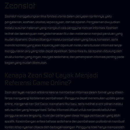
Zeonslot
Zeonslot menggabungkan lima fondasi utama dalam penyajian kontennya, yaitu
pengalaman, keahlian, otoritas, kepercayaan, dan kecepatan. Pengalaman diwujudkan
melalui susunan halaman yang mengikuti cara pengguna mencari informasi. Keahlian
terlihat dari kemampuan menyederhanakan fitur dan mekanisme menjadi panduan yang
mudah dipahami. Otoritas dibangun melalui pembahasan yang fokus, konsisten, serta
memiliki konteks yang jelas. Kepercayaan diperkuat melalui keterbukaan informasi tanpa
menggunakan janji yang tidak dapat dipastikan. Sementara itu, kecepatan didukung oleh
struktur konten yang ringan, navigasi sederhana, dan penempatan informasi penting pada
bagian yang mudah ditemukan.
Kenapa Zeon Slot Layak Menjadi
Referensi Game Online?
Zeon slot layak menjadi referensi karena memberikan informasi dalam format yang efisien
tanpa mengurangi kedalaman pembahasan. Pengguna dapat menemukan update game
online, mengenali tren Slot Gacor, memahami fitur baru, serta melihat event pilihan melalui
satu sumber yang terorganisasi. Setiap informasi dibuat untuk menjawab kebutuhan
pengguna secara langsung, mulai dari pertanyaan dasar hingga pembaruan yang lebih
spesifik. Keseimbangan antara bahasa sederhana dan pembahasan profesional membuat
konten tetap nyaman dibaca oleh berbagai kalangan. Pengguna tidak hanya memperoleh