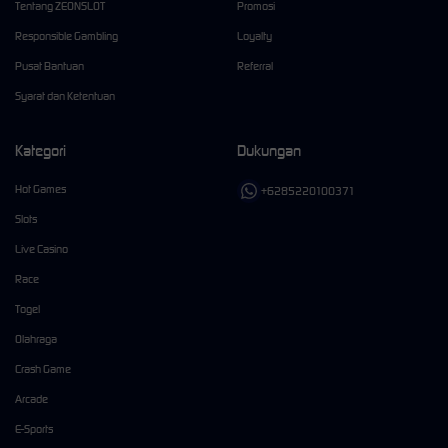
Tentang ZEONSLOT
Promosi
Responsible Gambling
Loyalty
Pusat Bantuan
Referral
Syarat dan Ketentuan
Kategori
Dukungan
Hot Games
+6285220100371
Slots
Live Casino
Race
Togel
Olahraga
Crash Game
Arcade
E-Sports